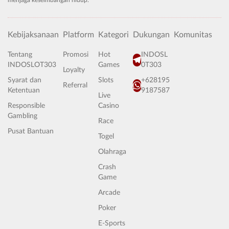
menjaga keseimbangan hidup.
Kebijaksanaan
Platform
Kategori
Dukungan
Komunitas
Tentang
Promosi
Hot
INDOSL
INDOSLOT303
Games
0T303
Loyalty
Syarat dan
Slots
+628195
Referral
Ketentuan
9187587
Live
Responsible
Casino
Gambling
Race
Pusat Bantuan
Togel
Olahraga
Crash
Game
Arcade
Poker
E-Sports