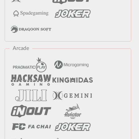
Arcade