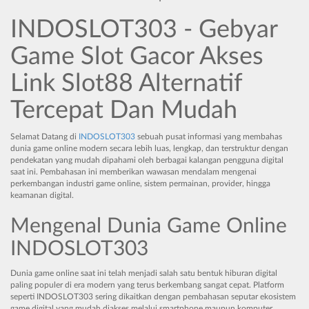
INDOSLOT303 - Gebyar
Game Slot Gacor Akses
Link Slot88 Alternatif
Tercepat Dan Mudah
Selamat Datang di
INDOSLOT303
sebuah pusat informasi yang membahas
dunia game online modern secara lebih luas, lengkap, dan terstruktur dengan
pendekatan yang mudah dipahami oleh berbagai kalangan pengguna digital
saat ini. Pembahasan ini memberikan wawasan mendalam mengenai
perkembangan industri game online, sistem permainan, provider, hingga
keamanan digital.
Mengenal Dunia Game Online
INDOSLOT303
Dunia game online saat ini telah menjadi salah satu bentuk hiburan digital
paling populer di era modern yang terus berkembang sangat cepat. Platform
seperti INDOSLOT303 sering dikaitkan dengan pembahasan seputar ekosistem
game digital yang mudah diakses melalui smartphone maupun komputer.