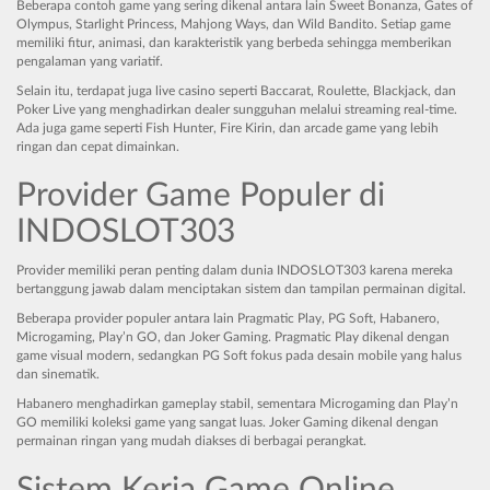
Beberapa contoh game yang sering dikenal antara lain Sweet Bonanza, Gates of
Olympus, Starlight Princess, Mahjong Ways, dan Wild Bandito. Setiap game
memiliki fitur, animasi, dan karakteristik yang berbeda sehingga memberikan
pengalaman yang variatif.
Selain itu, terdapat juga live casino seperti Baccarat, Roulette, Blackjack, dan
Poker Live yang menghadirkan dealer sungguhan melalui streaming real-time.
Ada juga game seperti Fish Hunter, Fire Kirin, dan arcade game yang lebih
ringan dan cepat dimainkan.
Provider Game Populer di
INDOSLOT303
Provider memiliki peran penting dalam dunia INDOSLOT303 karena mereka
bertanggung jawab dalam menciptakan sistem dan tampilan permainan digital.
Beberapa provider populer antara lain Pragmatic Play, PG Soft, Habanero,
Microgaming, Play’n GO, dan Joker Gaming. Pragmatic Play dikenal dengan
game visual modern, sedangkan PG Soft fokus pada desain mobile yang halus
dan sinematik.
Habanero menghadirkan gameplay stabil, sementara Microgaming dan Play’n
GO memiliki koleksi game yang sangat luas. Joker Gaming dikenal dengan
permainan ringan yang mudah diakses di berbagai perangkat.