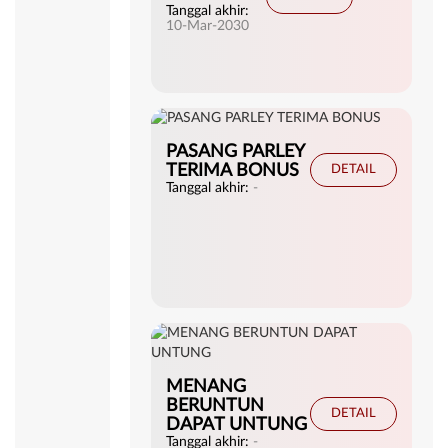
Tanggal akhir:
10-Mar-2030
PASANG PARLEY
TERIMA BONUS
DETAIL
Tanggal akhir:
-
MENANG
BERUNTUN
DETAIL
DAPAT UNTUNG
Tanggal akhir:
-