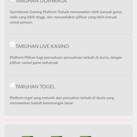
TARUHAN OLAHRAGA
Sportsbook Gaming Platform Terbaik menawarkan lebih banyak game,
odds yang lebih tinggi, dan menyediakan pilihan yang lebih banyak
untuk pemain.
TARUHAN LIVE KASINO
Platform Pilihan bagi perusahaan-perusahaan terbaik di dunia, dengan
pilihan variasi game terbanyak
TARUHAN TOGEL
Platform togel yang menarik dari perusahan terbaik di dunia yang
menawarkan hadiah kemenangan besar