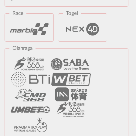
Race
Togel
Olahraga