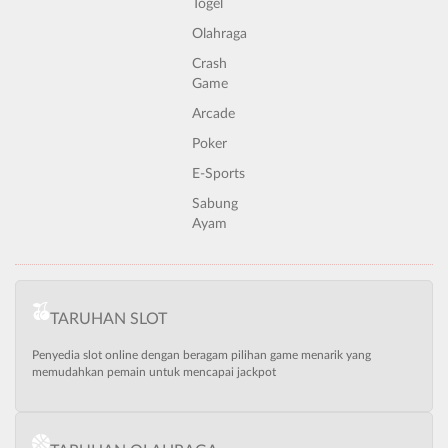
Togel
Olahraga
Crash
Game
Arcade
Poker
E-Sports
Sabung
Ayam
TARUHAN SLOT
Penyedia slot online dengan beragam pilihan game menarik yang
memudahkan pemain untuk mencapai jackpot